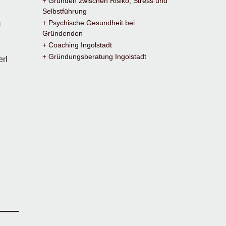
+ Gründen zwischen Risiko, Stress und
Selbstführung
m
+ Psychische Gesundheit bei
Gründenden
+ Coaching Ingolstadt
+ Gründungsberatung Ingolstadt
erl