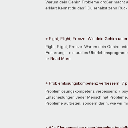
Warum dein Gehirn Probleme größer macht als 
erklärt Kennst du das? Du erhältst zehn Rüc
+ Fight, Flight, Freeze: Wie dein Gehirn unter
Fight, Flight, Freeze: Warum dein Gehirn unt
Erstarrung – ein uraltes Überlebensprogramm
er
Read More
+ Problemlösungskompetenz verbessern: 7 ps
Problemlösungskompetenz verbessern: 7 psyc
Entscheidungen Jeder Mensch hat Probleme. D
Probleme auftreten, sondern darin, wie wir m
+ Wie Glaubenssätze unser Verhalten beeinf