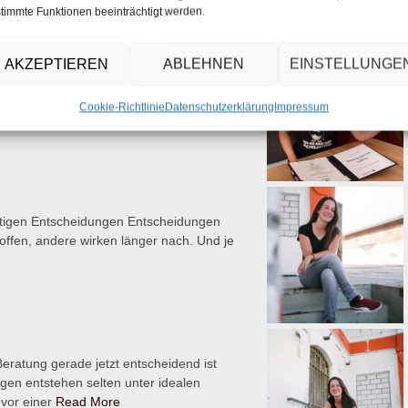
timmte Funktionen beeinträchtigt werden.
AKZEPTIEREN
ABLEHNEN
EINSTELLUNGE
tet – und was sie psychisch stark macht
. Eigene Ideen, eigene Entscheidungen,
Cookie-Richtlinie
Datenschutzerklärung
Impressum
chtigen Entscheidungen Entscheidungen
offen, andere wirken länger nach. Und je
ratung gerade jetzt entscheidend ist
en entstehen selten unter idealen
vor einer
Read More