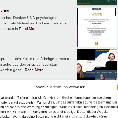
olling
risches Denken UND psychologische
 mehr als Motivation. Und mehr als eine
bschluss in
Read More
präche über Kultur und Arbeitgebermarke
n gehört zu den anspruchsvollsten
m werden genau
Read More
Cookie-Zustimmung verwalten
tführung
 verwenden Technologien wie Cookies, um Geräteinformationen zu speichern
innen und Gründer entscheidend ist
/oder darauf zuzugreifen. Wir tun dies, um das Surferlebnis zu verbessern und um
 ist ein Härtetest. Gründen wird oft als
cht) personalisierte Werbung anzuzeigen. Wenn du diesen Technologien zustimmst
nen wir Daten wie das Surfverhalten oder eindeutige IDs auf dieser Website
arbeiten. Wenn du deine Zustimmung nicht erteilst oder zurückziehst, können